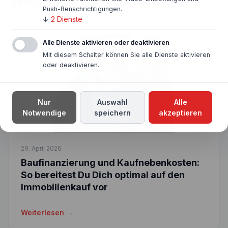
Weitere interessante
Artikel
Push-Benachrichtigungen.
↓
2
Dienste
Alle Dienste aktivieren oder deaktivieren
Mit diesem Schalter können Sie alle Dienste aktivieren
oder deaktivieren.
Nur
Auswahl
Alle
Notwendige
speichern
akzeptieren
29. April 2026
Baufinanzierung und Kaufnebenkosten:
So bereitest Du Dich optimal auf den
Immobilienkauf vor
Weiterlesen →