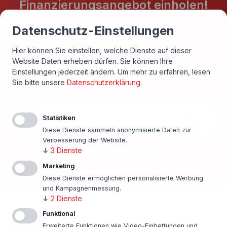
Finanzierungsangebot einholen!
Datenschutz-Einstellungen
500 Banken im Vergleich
Hier können Sie einstellen, welche Dienste auf dieser
Persönlicher Ansprechpartner vor Ort
Website Daten erheben dürfen. Sie können Ihre
Einstellungen jederzeit ändern.
Um mehr zu erfahren, lesen
Beste Konditionen
Sie bitte unsere
Datenschutzerklärung
.
Statistiken
Finanzierung unverbindlich anfragen
Diese Dienste sammeln anonymisierte Daten zur
Verbesserung der Website.
In nur einer Minute!
↓
3
Dienste
Marketing
Diese Dienste ermöglichen personalisierte Werbung
und Kampagnenmessung.
↓
2
Dienste
Funktional
Erweiterte Funktionen wie Video-Einbettungen und