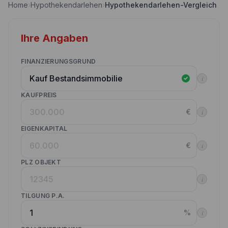
Home
›
Hypothekendarlehen
›
Hypothekendarlehen-Vergleich
Nebenkostenrechner
Wettbewerbe
Volltilgungsrechner
Ihre Angaben
Partner werden
Annuitätenrechner
Websitetools Baufinanzierung
FINANZIERUNGSGRUND
i
Unsere Produktpartner
KAUFPREIS
Kunden werben Kunden
€
i
Kontakt
EIGENKAPITAL
€
i
PLZ OBJEKT
i
TILGUNG P.A.
%
i