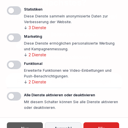
Nächstes?
Statistiken
Finanzierungsangebot einholen!
Diese Dienste sammeln anonymisierte Daten zur
Verbesserung der Website.
↓
3
Dienste
500 Banken im Vergleich
Marketing
Diese Dienste ermöglichen personalisierte Werbung
Persönlicher Ansprechpartner vor Ort
und Kampagnenmessung.
↓
2
Dienste
Beste Konditionen
Funktional
Erweiterte Funktionen wie Video-Einbettungen und
Push-Benachrichtigungen.
Finanzierung unverbindlich anfragen
↓
2
Dienste
Alle Dienste aktivieren oder deaktivieren
In nur einer Minute!
Mit diesem Schalter können Sie alle Dienste aktivieren
oder deaktivieren.