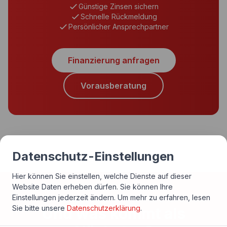
Günstige Zinsen sichern
Schnelle Rückmeldung
Persönlicher Ansprechpartner
Finanzierung anfragen
Vorausberatung
Datenschutz-Einstellungen
Hier können Sie einstellen, welche Dienste auf dieser
Website Daten erheben dürfen. Sie können Ihre
Einstellungen jederzeit ändern.
Um mehr zu erfahren, lesen
Sie bitte unsere
Datenschutzerklärung
.
Und was kommt als