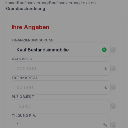
Home
›
Baufinanzierung
›
Baufinanzierung Lexikon
Nebenkostenrechner
›
Grundbuchordnung
Wettbewerbe
Volltilgungsrechner
Partner werden
Ihre Angaben
Annuitätenrechner
Websitetools Baufinanzierung
FINANZIERUNGSGRUND
Unsere Produktpartner
i
Kunden werben Kunden
KAUFPREIS
€
i
Kontakt
EIGENKAPITAL
€
i
PLZ OBJEKT
i
TILGUNG P.A.
%
i