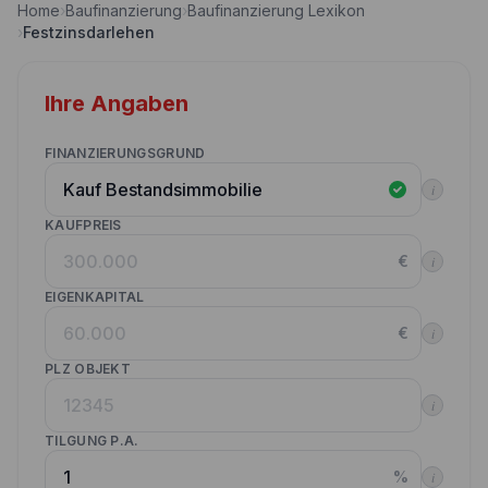
Home
›
Baufinanzierung
›
Baufinanzierung Lexikon
Nebenkostenrechner
›
Festzinsdarlehen
Wettbewerbe
Volltilgungsrechner
Partner werden
Ihre Angaben
Annuitätenrechner
Websitetools Baufinanzierung
FINANZIERUNGSGRUND
Unsere Produktpartner
i
Kunden werben Kunden
KAUFPREIS
€
i
Kontakt
EIGENKAPITAL
€
i
PLZ OBJEKT
i
TILGUNG P.A.
%
i