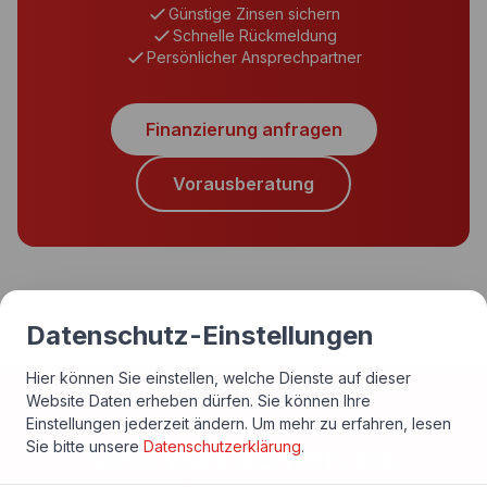
Günstige Zinsen sichern
Schnelle Rückmeldung
Persönlicher Ansprechpartner
Finanzierung anfragen
Vorausberatung
Datenschutz-Einstellungen
Hier können Sie einstellen, welche Dienste auf dieser
Website Daten erheben dürfen. Sie können Ihre
Einstellungen jederzeit ändern.
Um mehr zu erfahren, lesen
Sie bitte unsere
Datenschutzerklärung
.
Und was kommt als