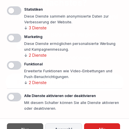
Nächstes?
Statistiken
Finanzierungsangebot einholen!
Diese Dienste sammeln anonymisierte Daten zur
Verbesserung der Website.
↓
3
Dienste
500 Banken im Vergleich
Marketing
Diese Dienste ermöglichen personalisierte Werbung
Persönlicher Ansprechpartner vor Ort
und Kampagnenmessung.
↓
2
Dienste
Beste Konditionen
Funktional
Erweiterte Funktionen wie Video-Einbettungen und
Push-Benachrichtigungen.
Finanzierung unverbindlich anfragen
↓
2
Dienste
Alle Dienste aktivieren oder deaktivieren
In nur einer Minute!
Mit diesem Schalter können Sie alle Dienste aktivieren
oder deaktivieren.