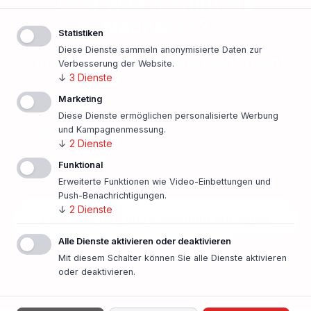
Und was kommt als
Nächstes?
Statistiken
Diese Dienste sammeln anonymisierte Daten zur
Finanzierungsangebot einholen!
Verbesserung der Website.
↓
3
Dienste
Marketing
500 Banken im Vergleich
Diese Dienste ermöglichen personalisierte Werbung
und Kampagnenmessung.
Persönlicher Ansprechpartner vor Ort
↓
2
Dienste
Beste Konditionen
Funktional
Erweiterte Funktionen wie Video-Einbettungen und
Push-Benachrichtigungen.
↓
2
Dienste
Finanzierung unverbindlich anfragen
Alle Dienste aktivieren oder deaktivieren
In nur einer Minute!
Mit diesem Schalter können Sie alle Dienste aktivieren
oder deaktivieren.