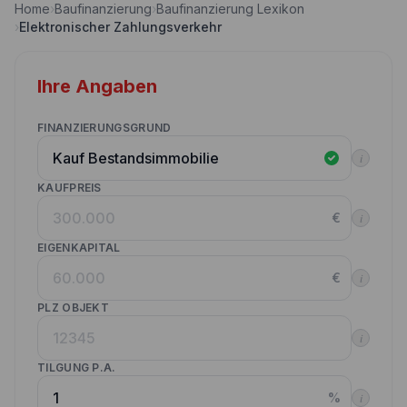
Home
›
Baufinanzierung
›
Baufinanzierung Lexikon
Nebenkostenrechner
›
Elektronischer Zahlungsverkehr
Wettbewerbe
Volltilgungsrechner
Partner werden
Ihre Angaben
Annuitätenrechner
Websitetools Baufinanzierung
FINANZIERUNGSGRUND
Unsere Produktpartner
i
Kunden werben Kunden
KAUFPREIS
€
i
Kontakt
EIGENKAPITAL
€
i
PLZ OBJEKT
i
TILGUNG P.A.
%
i