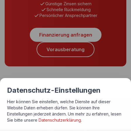
Günstige Zinsen sichern
Schnelle Rückmeldung
Persönlicher Ansprechpartner
Finanzierung anfragen
Vorausberatung
Datenschutz-Einstellungen
Hier können Sie einstellen, welche Dienste auf dieser
Website Daten erheben dürfen. Sie können Ihre
Einstellungen jederzeit ändern.
Um mehr zu erfahren, lesen
Sie bitte unsere
Datenschutzerklärung
.
Und was kommt als