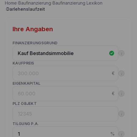
Home
›
Baufinanzierung
›
Baufinanzierung Lexikon
Nebenkostenrechner
›
Darlehenslaufzeit
Wettbewerbe
Volltilgungsrechner
Partner werden
Ihre Angaben
Annuitätenrechner
Websitetools Baufinanzierung
FINANZIERUNGSGRUND
Unsere Produktpartner
i
Kunden werben Kunden
KAUFPREIS
€
i
Kontakt
EIGENKAPITAL
€
i
PLZ OBJEKT
i
TILGUNG P.A.
%
i