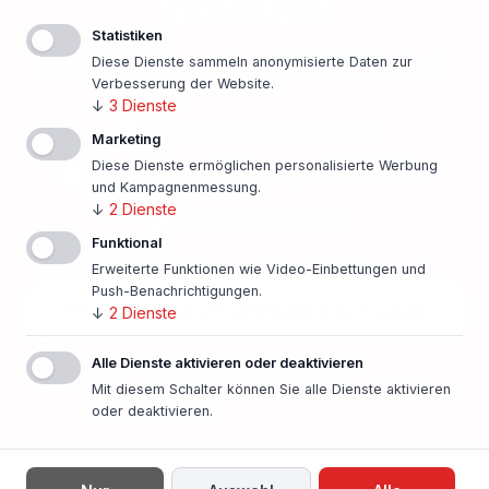
Nächstes?
Statistiken
Finanzierungsangebot einholen!
Diese Dienste sammeln anonymisierte Daten zur
Verbesserung der Website.
↓
3
Dienste
500 Banken im Vergleich
Marketing
Diese Dienste ermöglichen personalisierte Werbung
Persönlicher Ansprechpartner vor Ort
und Kampagnenmessung.
↓
2
Dienste
Beste Konditionen
Funktional
Erweiterte Funktionen wie Video-Einbettungen und
Push-Benachrichtigungen.
Finanzierung unverbindlich anfragen
↓
2
Dienste
Alle Dienste aktivieren oder deaktivieren
In nur einer Minute!
Mit diesem Schalter können Sie alle Dienste aktivieren
oder deaktivieren.