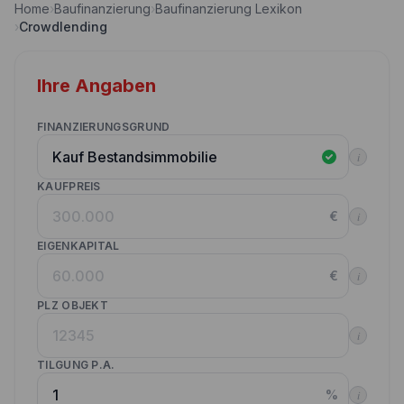
Home
›
Baufinanzierung
›
Baufinanzierung Lexikon
Nebenkostenrechner
›
Crowdlending
Wettbewerbe
Volltilgungsrechner
Partner werden
Ihre Angaben
Annuitätenrechner
Websitetools Baufinanzierung
FINANZIERUNGSGRUND
Unsere Produktpartner
i
Kunden werben Kunden
KAUFPREIS
€
i
Kontakt
EIGENKAPITAL
€
i
PLZ OBJEKT
i
TILGUNG P.A.
%
i