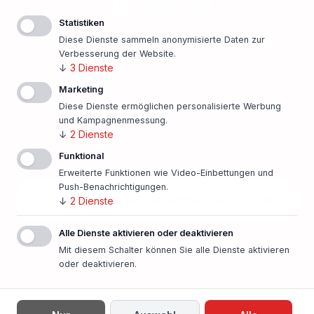
Nächstes?
Statistiken
Finanzierungsangebot einholen!
Diese Dienste sammeln anonymisierte Daten zur
Verbesserung der Website.
↓
3
Dienste
500 Banken im Vergleich
Marketing
Diese Dienste ermöglichen personalisierte Werbung
Persönlicher Ansprechpartner vor Ort
und Kampagnenmessung.
↓
2
Dienste
Beste Konditionen
Funktional
Erweiterte Funktionen wie Video-Einbettungen und
Push-Benachrichtigungen.
Finanzierung unverbindlich anfragen
↓
2
Dienste
Alle Dienste aktivieren oder deaktivieren
In nur einer Minute!
Mit diesem Schalter können Sie alle Dienste aktivieren
oder deaktivieren.