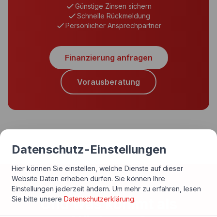
Günstige Zinsen sichern
Schnelle Rückmeldung
Persönlicher Ansprechpartner
Finanzierung anfragen
Vorausberatung
Datenschutz-Einstellungen
Hier können Sie einstellen, welche Dienste auf dieser
Website Daten erheben dürfen. Sie können Ihre
Einstellungen jederzeit ändern.
Um mehr zu erfahren, lesen
Sie bitte unsere
Datenschutzerklärung
.
Und was kommt als