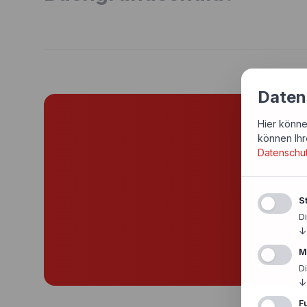
Daten
Hier könne
Si
können Ihr
Datenschu
Günst
St
D
↓
M
D
↓
F