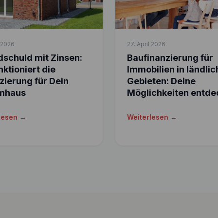
l 2026
27. April 2026
schuld mit Zinsen:
Baufinanzierung für
nktioniert die
Immobilien in ländli
zierung für Dein
Gebieten: Deine
mhaus
Möglichkeiten entde
lesen →
Weiterlesen →