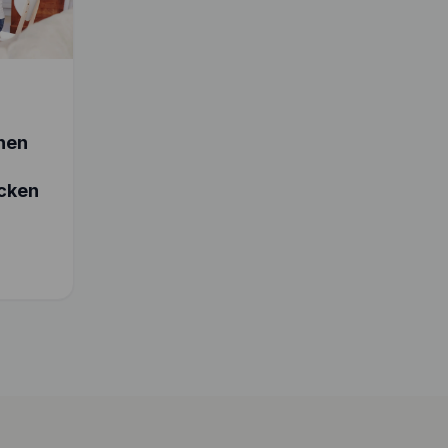
chen
cken