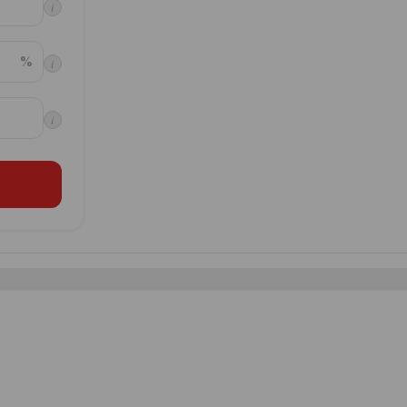
i
%
i
i