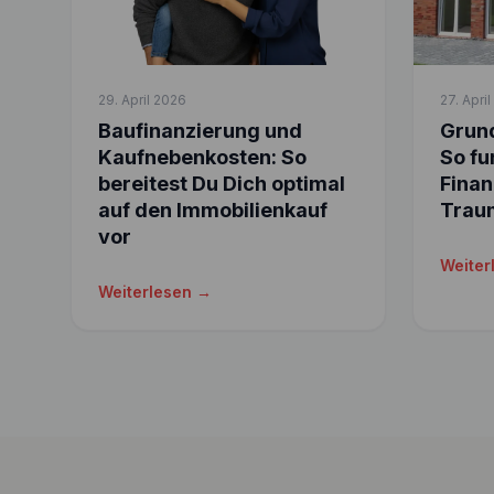
29. April 2026
27. Apri
Baufinanzierung und
Grund
Kaufnebenkosten: So
So fu
bereitest Du Dich optimal
Finan
auf den Immobilienkauf
Trau
vor
Weiter
Weiterlesen →