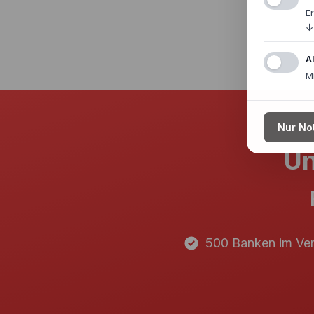
E
↓
A
M
Nur No
Un
500 Banken im Ver