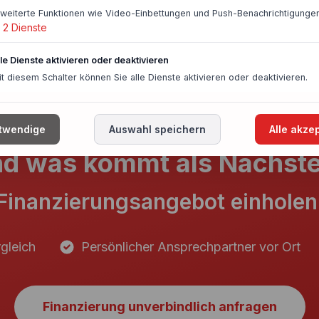
rweiterte Funktionen wie Video-Einbettungen und Push-Benachrichtigungen
2
Dienste
lle Dienste aktivieren oder deaktivieren
it diesem Schalter können Sie alle Dienste aktivieren oder deaktivieren.
twendige
Auswahl speichern
Alle akze
d was kommt als Nächst
Finanzierungsangebot einholen
gleich
Persönlicher Ansprechpartner vor Ort
Finanzierung unverbindlich anfragen