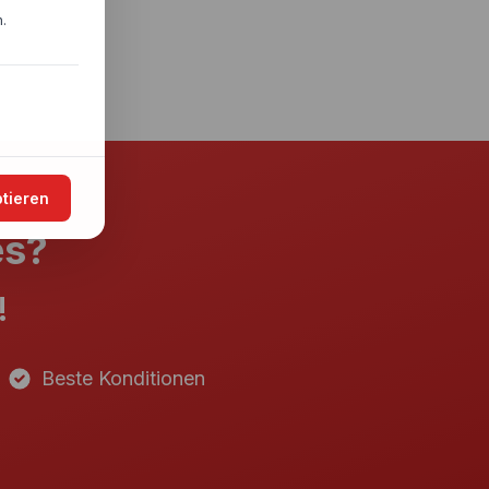
.
ptieren
es?
!
Beste Konditionen