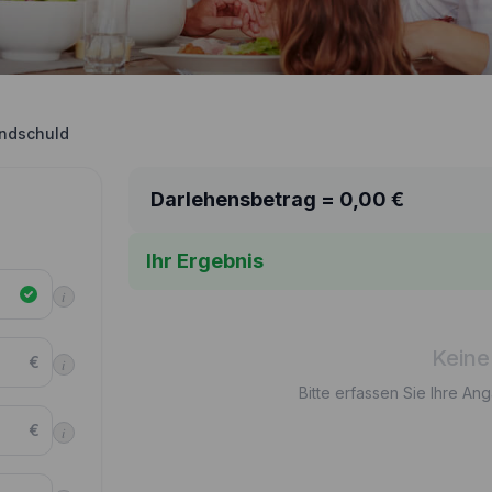
ndschuld
Darlehensbetrag =
0,00
€
Ihr Ergebnis
i
Keine
€
i
Bitte erfassen Sie Ihre An
€
i