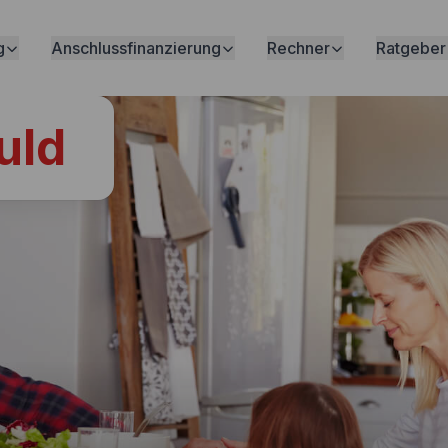
g
Anschlussfinanzierung
Rechner
Ratgeber
uld