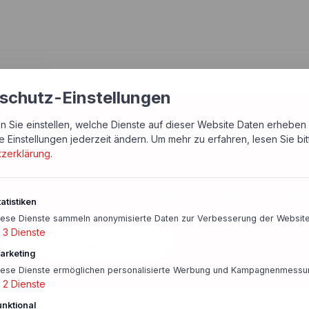
schutz-Einstellungen
n Sie einstellen, welche Dienste auf dieser Website Daten erheben 
chern Sie sich die besten Zins
e Einstellungen jederzeit ändern.
Um mehr zu erfahren, lesen Sie bi
tzerklärung
.
Wir helfen Ihnen bei der Entscheidung
ige Zinsen sichern
Schnelle Rückmeldung
Persönlicher Anspre
atistiken
iese Dienste sammeln anonymisierte Daten zur Verbesserung der Website
3
Dienste
Finanzierung anfragen
Vorausberatung
arketing
iese Dienste ermöglichen personalisierte Werbung und Kampagnenmessu
2
Dienste
unktional