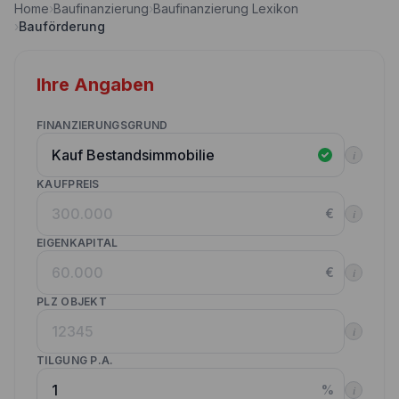
Home
›
Baufinanzierung
›
Baufinanzierung Lexikon
Nebenkostenrechner
›
Bauförderung
Wettbewerbe
Volltilgungsrechner
Partner werden
Ihre Angaben
Annuitätenrechner
Websitetools Baufinanzierung
FINANZIERUNGSGRUND
Unsere Produktpartner
i
Kunden werben Kunden
KAUFPREIS
€
i
Kontakt
EIGENKAPITAL
€
i
PLZ OBJEKT
i
TILGUNG P.A.
%
i