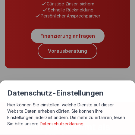
Günstige Zinsen sichern
Schnelle Rückmeldung
Persönlicher Ansprechpartner
Finanzierung anfragen
Vorausberatung
Datenschutz-Einstellungen
Hier können Sie einstellen, welche Dienste auf dieser
Website Daten erheben dürfen. Sie können Ihre
Einstellungen jederzeit ändern.
Um mehr zu erfahren, lesen
Sie bitte unsere
Datenschutzerklärung
.
Und was kommt als