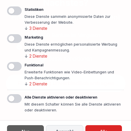
Nächstes?
Statistiken
Finanzierungsangebot einholen!
Diese Dienste sammeln anonymisierte Daten zur
Verbesserung der Website.
↓
3
Dienste
500 Banken im Vergleich
Marketing
Diese Dienste ermöglichen personalisierte Werbung
Persönlicher Ansprechpartner vor Ort
und Kampagnenmessung.
↓
2
Dienste
Beste Konditionen
Funktional
Erweiterte Funktionen wie Video-Einbettungen und
Push-Benachrichtigungen.
Finanzierung unverbindlich anfragen
↓
2
Dienste
Alle Dienste aktivieren oder deaktivieren
In nur einer Minute!
Mit diesem Schalter können Sie alle Dienste aktivieren
oder deaktivieren.