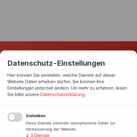
Datenschutz-Einstellungen
Und was kommt als
Nächstes?
Hier können Sie einstellen, welche Dienste auf dieser
Website Daten erheben dürfen. Sie können Ihre
Einstellungen jederzeit ändern.
Um mehr zu erfahren, lesen
Finanzierungsangebot einholen!
Sie bitte unsere
Datenschutzerklärung
.
500 Banken im Vergleich
Statistiken
Persönlicher Ansprechpartner vor Ort
Diese Dienste sammeln anonymisierte Daten zur
Verbesserung der Website.
Beste Konditionen
↓
3
Dienste