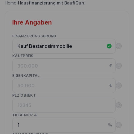
Home
›
Hausfinanzierung mit BaufiGuru
Nebenkostenrechner
Wettbewerbe
Volltilgungsrechner
Ihre Angaben
Partner werden
Annuitätenrechner
Websitetools Baufinanzierung
FINANZIERUNGSGRUND
i
Unsere Produktpartner
KAUFPREIS
Kunden werben Kunden
€
i
Kontakt
EIGENKAPITAL
€
i
PLZ OBJEKT
i
TILGUNG P.A.
%
i