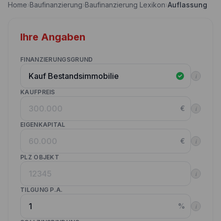
Home
›
Baufinanzierung
›
Baufinanzierung Lexikon
›
Auflassung
Nebenkostenrechner
Wettbewerbe
Volltilgungsrechner
Ihre Angaben
Partner werden
Annuitätenrechner
Websitetools Baufinanzierung
FINANZIERUNGSGRUND
i
Unsere Produktpartner
KAUFPREIS
Kunden werben Kunden
€
i
Kontakt
EIGENKAPITAL
€
i
PLZ OBJEKT
i
TILGUNG P.A.
%
i