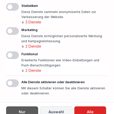
Statistiken
Finanzierungsangebot einholen!
Diese Dienste sammeln anonymisierte Daten zur
Verbesserung der Website.
↓
3
Dienste
500 Banken im Vergleich
Marketing
Persönlicher Ansprechpartner vor Ort
Diese Dienste ermöglichen personalisierte Werbung
und Kampagnenmessung.
Beste Konditionen
↓
2
Dienste
Funktional
Erweiterte Funktionen wie Video-Einbettungen und
Push-Benachrichtigungen.
Finanzierung unverbindlich anfragen
↓
2
Dienste
In nur einer Minute!
Alle Dienste aktivieren oder deaktivieren
Mit diesem Schalter können Sie alle Dienste aktivieren
oder deaktivieren.
Nur
Auswahl
Alle