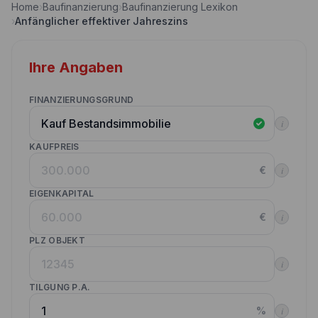
Home
›
Baufinanzierung
›
Baufinanzierung Lexikon
Nebenkostenrechner
›
Anfänglicher effektiver Jahreszins
Wettbewerbe
Volltilgungsrechner
Partner werden
Ihre Angaben
Annuitätenrechner
Websitetools Baufinanzierung
FINANZIERUNGSGRUND
Unsere Produktpartner
i
Kunden werben Kunden
KAUFPREIS
€
i
Kontakt
EIGENKAPITAL
€
i
PLZ OBJEKT
i
TILGUNG P.A.
%
i