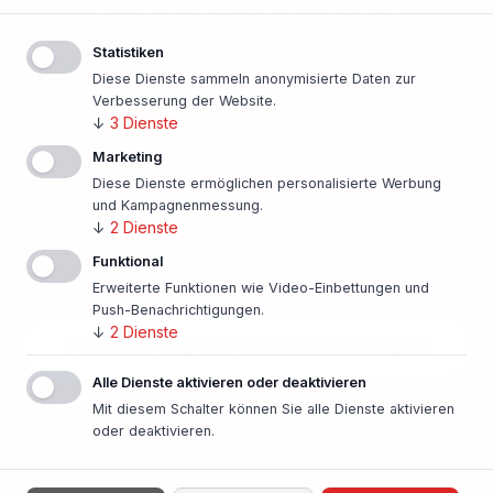
Und was kommt als
Nächstes?
Statistiken
Diese Dienste sammeln anonymisierte Daten zur
Finanzierungsangebot einholen!
Verbesserung der Website.
↓
3
Dienste
Marketing
500 Banken im Vergleich
Diese Dienste ermöglichen personalisierte Werbung
und Kampagnenmessung.
Persönlicher Ansprechpartner vor Ort
↓
2
Dienste
Beste Konditionen
Funktional
Erweiterte Funktionen wie Video-Einbettungen und
Push-Benachrichtigungen.
↓
2
Dienste
Finanzierung unverbindlich anfragen
Alle Dienste aktivieren oder deaktivieren
In nur einer Minute!
Mit diesem Schalter können Sie alle Dienste aktivieren
oder deaktivieren.